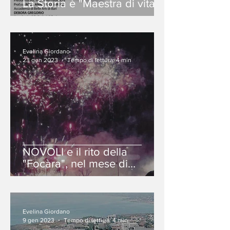
La Storia è "Maestra di vita"
Evelina Giordano
23 gen 2023
Tempo di lettura: 4 min
NOVOLI e il rito della
"Focàra", nel mese di
gennaio.
Evelina Giordano
9 gen 2023
Tempo di lettura: 4 min