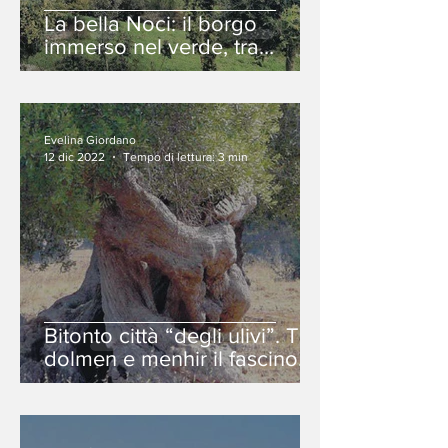
La bella Noci: il borgo
immerso nel verde, tra
gnostre e profumo di
cioccolata.
Evelina Giordano
12 dic 2022
Tempo di lettura: 3 min
Bitonto città “degli ulivi”. Tra
dolmen e menhir il fascino
della memoria