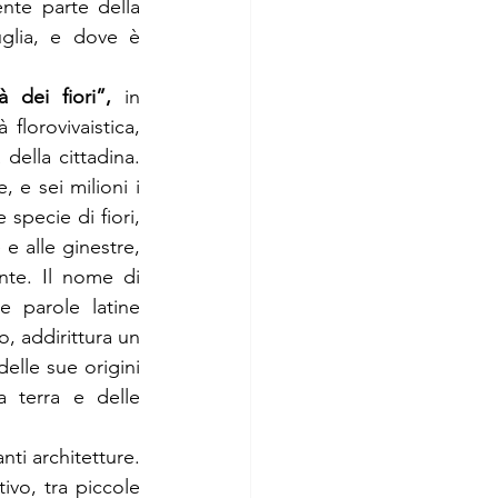
te parte della 
uglia, e dove è 
tà dei fiori”,
 in 
 florovivaistica, 
ella cittadina. 
 e sei milioni i 
 specie di fiori, 
e alle ginestre, 
nte. Il nome di 
le parole latine 
o, addirittura un 
lle sue origini 
 terra e delle 
ti architetture. 
ivo, tra piccole 