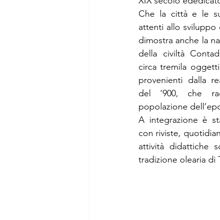
XIX secolo ededicato 
Che la città e le su
attenti allo sviluppo e
dimostra anche la na
della civiltà Conta
circa tremila oggett
provenienti dalla re
del ‘900, che rac
popolazione dell’epo
A integrazione è st
con riviste, quotidia
attività didattiche
tradizione olearia di T