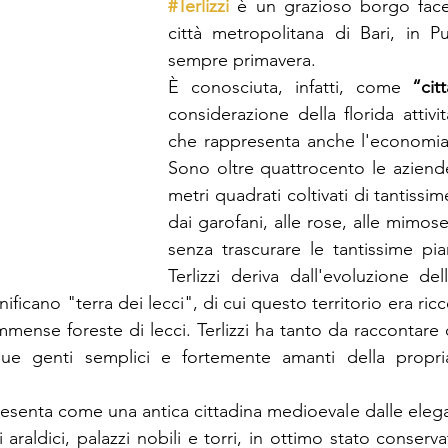
#Terlizzi
 è un grazioso borgo facen
città metropolitana di Bari, in P
sempre primavera. 
È conosciuta, infatti, come 
“cit
considerazione della florida attività
che rappresenta anche l'economia d
Sono oltre quattrocento le aziende,
metri quadrati coltivati di tantissime
dai garofani, alle rose, alle mimose 
senza trascurare le tantissime pia
Terlizzi deriva dall'evoluzione del
gnificano "terra dei lecci", di cui questo territorio era ricc
ense foreste di lecci. Terlizzi ha tanto da raccontare de
sue genti semplici e fortemente amanti della propria
presenta come una antica cittadina medioevale dalle elegan
 araldici, palazzi nobili e torri, in ottimo stato conservat