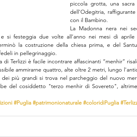
piccola grotta, una sacra 
dell'Odegitria, raffigurante
con il Bambino.
La Madonna nera nei seco
 e si festeggia due volte all’anno nei mesi di aprile 
rminò la costruzione della chiesa prima, e del Santua
edeli in pellegrinaggio. 
i Terlizzi è facile incontrare affascinanti “menhir” risalen
ssibile ammirarne quattro, alte oltre 2 metri, lungo l'anti
dei più grandi si trova nel parcheggio del nuovo merca
rebbe del cosiddetto "terzo menhir di Sovereto", altrimen
izioni
#Puglia
#patrimonionaturale
#coloridiPuglia
#Terliz