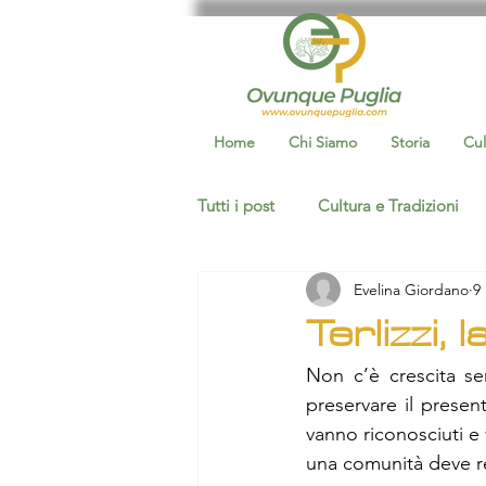
Home
Chi Siamo
Storia
Cul
Tutti i post
Cultura e Tradizioni
Evelina Giordano
9
Eventi socio culturali
storia
Terlizzi, l
Non c’è crescita se
ceglie messapica
Ovunque Ba
preservare il present
vanno riconosciuti e
una comunità deve r