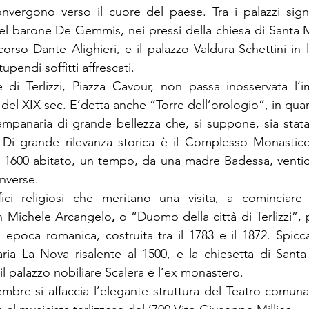
onvergono verso il cuore del paese. Tra i palazzi signor
del barone De Gemmis, nei pressi della chiesa di Santa M
corso Dante Alighieri, e il palazzo Valdura-Schettini in l
tupendi soffitti affrescati. 
e di Terlizzi, Piazza Cavour, non passa inosservata l’
del XIX sec. E’detta anche “Torre dell’orologio”, in quan
 campanaria di grande bellezza che, si suppone, sia stata
 grande rilevanza storica è il Complesso Monastico d
del 1600 abitato, un tempo, da una madre Badessa, ventid
nverse. 
ici religiosi che meritano una visita, a cominciare 
n Michele Arcangelo
,
 o “Duomo della città di Terlizzi”, 
i epoca romanica, costruita tra il 1783 e il 1872. Spicca,
ia La Nova risalente al 1500, e la chiesetta di Santa 
il palazzo nobiliare Scalera e l’ex monastero.
mbre si affaccia l’elegante struttura del Teatro comunale