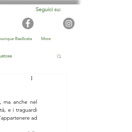
Seguici su:
vunque Basilicata
More
ustose
ilità
i, ma anche nel 
à, e i traguardi 
’appartenere ad 