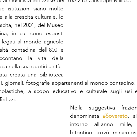
al musicista terlizzese del ‘700 Vito Giuseppe Millico.
e istituzioni siano molto 
 alla crescita culturale, lo 
scita, nel 2001, del Museo 
dina, in cui sono esposti 
i legati al mondo agricolo 
altà contadina dell’800 e 
contano la vita della 
ca nella sua quotidianità.
ata creata una biblioteca 
ni, giornali, fotografie appartenenti al mondo contadino,
 scolastiche, a scopo educativo e culturale sugli usi 
erlizzi. 
Nella suggestiva frazion
denominata 
#Sovereto
,
 si
intorno all’anno mille, 
bitontino trovò miracolo