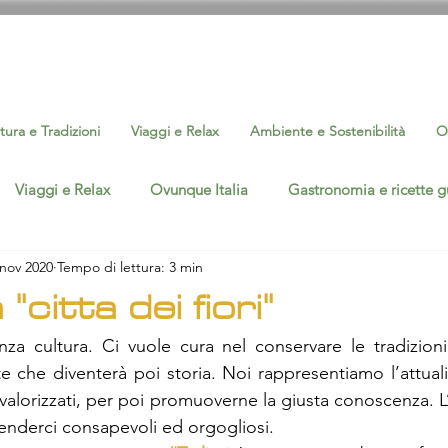
tura e Tradizioni
Viaggi e Relax
Ambiente e Sostenibilità
O
Viaggi e Relax
Ovunque Italia
Gastronomia e ricette g
 nov 2020
Tempo di lettura: 3 min
Interviste
Eventi Cultura e Sport
Ambiente e Sostenib
a "citta dei fiori"
nza cultura. Ci vuole cura nel conservare le tradizion
silicata
Ovunque Basilicata
e che diventerà poi storia. Noi rappresentiamo l’attualit
 valorizzati, per poi promuoverne la giusta conoscenza. L
enderci consapevoli ed orgogliosi.