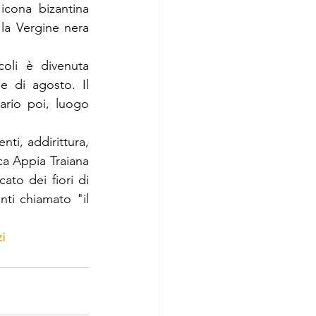
icona bizantina 
 la Vergine nera 
li è divenuta 
e di agosto. Il 
rio poi, luogo 
ti, addirittura, 
ca Appia Traiana 
to dei fiori di 
ti chiamato "il 
zi