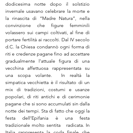
dodicesima notte dopo il solstizio 
invernale usavano celebrare
la morte e 
la rinascita di “Madre Natura”, nella 
convinzione che figure femminili 
volassero sui campi coltivati, al fine di 
portare fertilità ai raccolti. Dal IV secolo 
d.C. la Chiesa condannò ogni forma di 
riti e credenze pagane fino ad accettare 
gradualmente l’attuale figura di una 
vecchina affettuosa rappresentata su 
una scopa volante.  In realtà la 
simpatica vecchietta è il risultato di un 
mix di tradizioni, costumi e usanze 
popolari, di riti antichi e di cerimonie 
pagane che si sono accumulati sin dalla 
notte dei tempi. Sta di fatto che oggi la 
festa dell’Epifania è una festa 
tradizionale molto sentita   radicata. In 
Italia rappresenta la coda finale che 