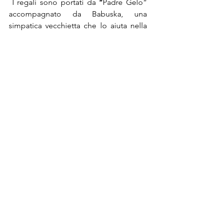
 I regali sono portati da 
“
Padre Gelo” 
accompagnato da Babuska, una 
simpatica vecchietta che lo aiuta nella 
distribuzione dei doni.
Sempre in Russia, nella notte della 
vigilia dell’Epifania, è tradizione fare  il 
bagno nelle acque ghiacciate per 
rievocare il battesimo di Gesù di 
Nazareth, in segno di purificazione e di 
rinascita.
Cultura e Tradizioni