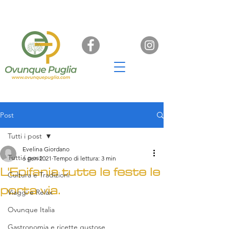
Post
Tutti i post
Evelina Giordano
Tutti i post
6 gen 2021
Tempo di lettura: 3 min
L'Epifania tutte le feste le
Cultura e Tradizioni
porta via.
Viaggi e Relax
Ovunque Italia
Gastronomia e ricette gustose