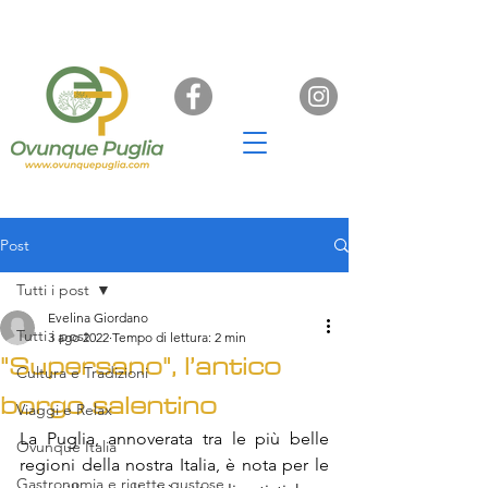
Post
Tutti i post
Evelina Giordano
Tutti i post
3 ago 2022
Tempo di lettura: 2 min
"Supersano", l’antico
Cultura e Tradizioni
borgo salentino
Viaggi e Relax
La Puglia, annoverata tra le più belle 
Ovunque Italia
regioni della nostra Italia, è nota per le 
Gastronomia e ricette gustose