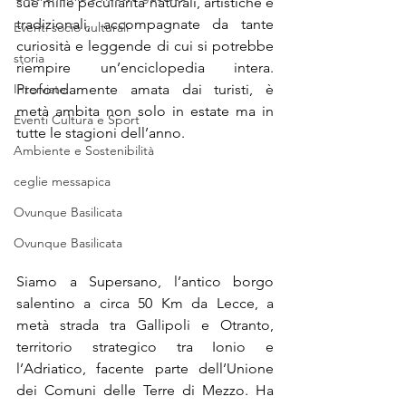
sue mille peculiarità naturali, artistiche e 
tradizionali, accompagnate da tante 
Eventi socio culturali
curiosità e leggende di cui si potrebbe 
storia
riempire un’enciclopedia intera. 
Interviste
Profondamente amata dai turisti, è 
metà ambita non solo in estate ma in 
Eventi Cultura e Sport
tutte le stagioni dell’anno.
Ambiente e Sostenibilità
ceglie messapica
Ovunque Basilicata
Ovunque Basilicata
Siamo a Supersano, l’antico borgo 
salentino a circa 50 Km da Lecce, a 
metà strada tra Gallipoli e Otranto, 
territorio strategico tra Ionio e 
l’Adriatico, facente parte dell’Unione 
dei Comuni delle Terre di Mezzo. Ha 