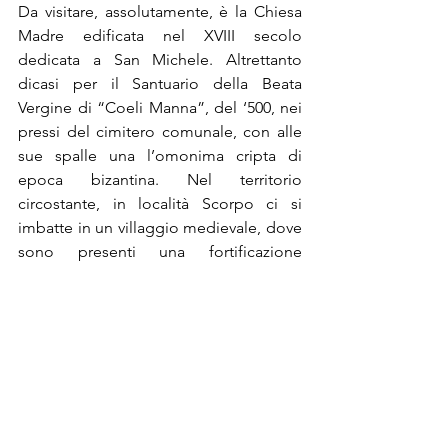
Da visitare, assolutamente, è la Chiesa 
Madre edificata nel XVIII secolo 
dedicata a San Michele. Altrettanto 
dicasi per il Santuario della Beata 
Vergine di “Coeli Manna”, del ‘500, nei 
pressi del cimitero comunale, con alle 
sue spalle una l’omonima cripta di 
epoca bizantina. Nel territorio 
circostante, in località Scorpo ci si 
imbatte in un villaggio medievale, dove 
sono presenti una fortificazione 
normanna e due menhir di due mt di 
altezza.  
L'economia di Supersano si basa tra i 
settori agricolo, artigianale e turistico, 
ma la piccola impresa da un po' di 
tempo sta indirizzando verso quello 
industriale.