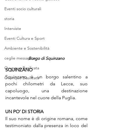
Eventi socio culturali
storia
Interviste
Eventi Cultura e Sport
Ambiente e Sostenibilità
ceglie messapica
Borgo di Squinzano
Ovunque Basilicata
SQUINZANO
Squinzano
 è un borgo salentino a 
Ovunque Basilicata
pochi chilometri da Lecce, suo 
capoluogo, una destinazione 
incantevole nel cuore della Puglia.
UN PO’ DI STORIA
Il suo nome è di origine romana, come 
testimoniato dalla presenza in loco del 