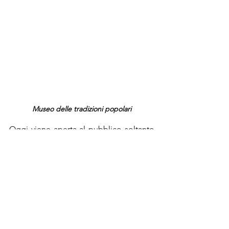
Museo delle tradizioni popolari
Oggi viene aperta al pubblico soltanto 
in occasioni speciali, ed è possibile 
visitare anche il frantoio ipogeo di 
ampie dimensioni ed il Museo delle 
Tradizioni popolari che testimonia 
religiosità e vita contadina. E non 
finisce qui la magia di questo luogo in 
grado di regalare una ulteriore 
emozionante. 