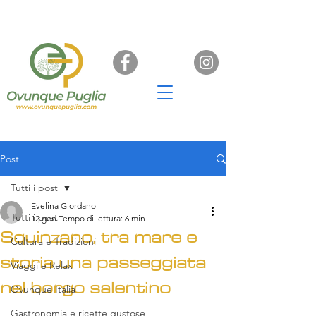
Post
Tutti i post
Evelina Giordano
Tutti i post
12 gen
Tempo di lettura: 6 min
Squinzano, tra mare e
Cultura e Tradizioni
storia una passeggiata
Viaggi e Relax
nel borgo salentino
Ovunque Italia
Gastronomia e ricette gustose