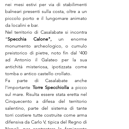
nei mesi estivi per via di stabilimenti 
balneari presenti sulla costa, oltre a un 
piccolo porto e il lungomare animato 
da localini e bar.
Nel territorio di Casalabate si incontra 
“
Specchia Calone",
 un enorme 
monumento archeologico, o cumulo 
preistorico di pietre, noto fin dal '400 
ad Antonio il Galateo per la sua 
antichità misteriosa, ipotizzata come 
tomba o antico castello crollato. 
Fa parte di Casalabate anche 
l’importante 
Torre Specchiolla
 a picco 
sul mare. Risulta essere stata eretta nel 
Cinquecento a difesa del territorio 
salentino, parte del sistema di tante 
torri costiere tutte costruite come arma 
difensiva da Carlo V, tipica del Regno di 
Napoli, per contrastare le famigerate 