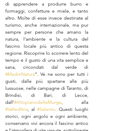
di apprendere a produrre burro e 
formaggi, confetture e miele, e tanto 
altro. Molte di esse invece destinate al 
turismo, anche internazionale, ma pur 
sempre per persone che amano la 
natura, l’ambiente e la cultura del 
fascino locale più antico di questa 
regione. Riscoprire lo scorrere lento del 
tempo e il gusto di una vita semplice e 
sana, circondati dal verde di 
#MadreNatura
”. Ve ne sono per tutti i 
gusti, dalle più spartane alle più 
lussuose, nelle campagne di Taranto, di 
Brindisi, di Bari, di Lecce, 
dall’
#AltopianodelleMurge
, alla 
#ValledItria
, al 
#Salento
. Questi luoghi 
storici, ogni angolo e ogni ambiente, 
conservano vivi ancora il fascino antico 
e l’atmosfera di vite vissute, sottolineate 