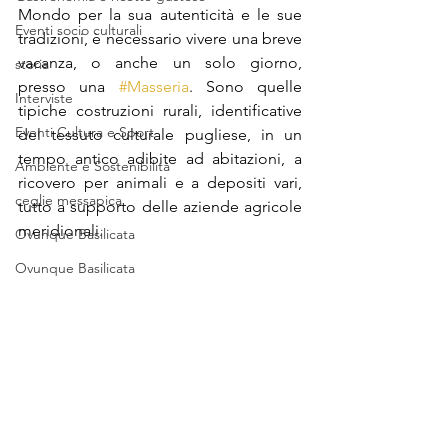
Mondo per la sua autenticità e le sue 
Eventi socio culturali
tradizioni, è necessario vivere una breve 
vacanza, o anche un solo giorno, 
storia
presso una 
#Masseria
. Sono quelle 
Interviste
tipiche costruzioni rurali, identificative 
Eventi Cultura e Sport
del tessuto culturale pugliese, in un 
tempo antico adibite ad abitazioni, a 
Ambiente e Sostenibilità
ricovero per animali e a depositi vari, 
ceglie messapica
tutto a supporto delle aziende agricole 
meridionali. 
Ovunque Basilicata
Ovunque Basilicata