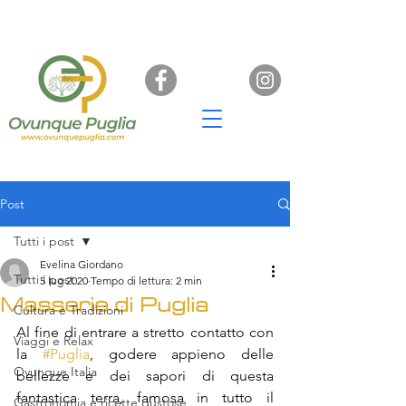
Post
Tutti i post
Evelina Giordano
Tutti i post
5 lug 2020
Tempo di lettura: 2 min
Masserie di Puglia
Cultura e Tradizioni
Al fine di entrare a stretto contatto con 
Viaggi e Relax
la 
#Puglia
, godere appieno delle 
Ovunque Italia
bellezze e dei sapori di questa 
fantastica terra, famosa in tutto il 
Gastronomia e ricette gustose