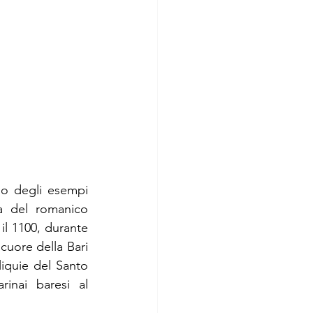
no degli esempi 
ra del romanico 
 il 1100, durante 
uore della Bari 
iquie del Santo 
inai baresi al 