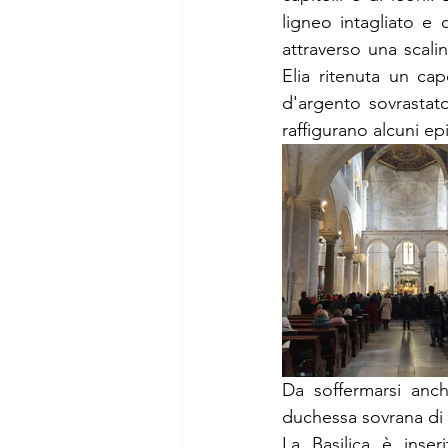
ligneo intagliato e 
attraverso una scali
Elia ritenuta un capo
d'argento sovrastato
raffigurano alcuni epi
Da soffermarsi anc
duchessa sovrana di 
La Basilica è inser