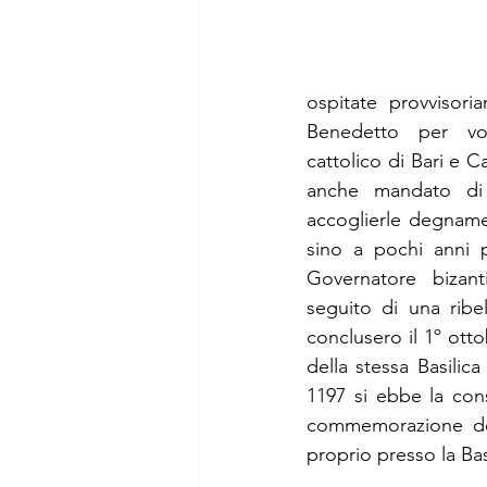
ospitate provvisori
Benedetto per vole
cattolico di Bari e C
anche mandato di 
accoglierle degnamen
sino a pochi anni p
Governatore bizant
seguito di una ribell
conclusero il 1º otto
della stessa Basilic
1197 si ebbe la cons
commemorazione del
proprio presso la Bas