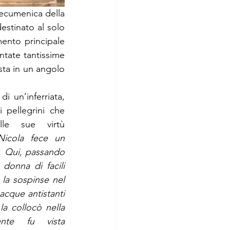
 ecumenica della 
estinato al solo 
ento principale 
ntate tantissime 
ta in un angolo 
i un’inferriata, 
i pellegrini che 
le sue virtù 
icola fece un 
. Qui, passando 
donna di facili 
la sospinse nel 
acque antistanti 
la collocò nella 
ente fu vista 