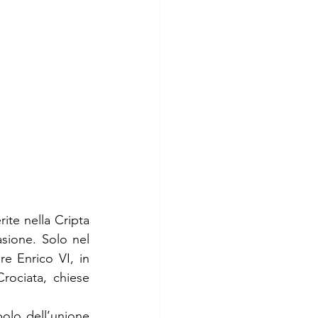
ite nella Cripta 
sione. Solo nel 
e Enrico VI, in 
ociata, chiese 
lo dell’unione 