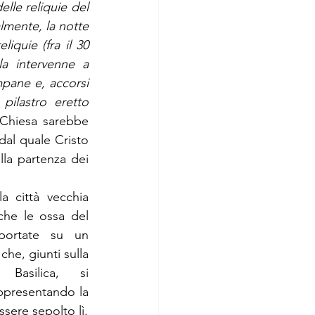
elle reliquie del 
lmente, la notte 
iquie (fra il 30 
a intervenne a 
mpane e, accorsi 
ilastro eretto 
Chiesa sarebbe 
dal quale Cristo 
la partenza dei 
a città vecchia 
he le ossa del 
portate su un 
che, giunti sulla 
 Basilica, si 
ppresentando la 
volontà del Santo di essere sepolto lì. 