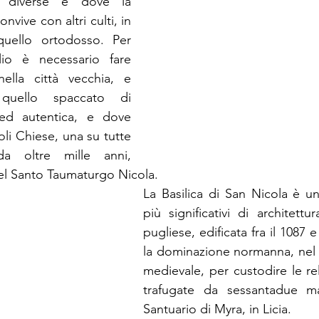
e diverse e dove la 
nvive con altri culti, in 
ello ortodosso. Per 
io è necessario fare 
lla città vecchia, e 
quello spaccato di 
 ed autentica, e dove 
oli Chiese, una su tutte 
a oltre mille anni, 
el Santo Taumaturgo Nicola.
La Basilica di San Nicola è u
più significativi di architettu
pugliese, edificata fra il 1087 e
la dominazione normanna, nel c
medievale, per custodire le rel
trafugate da sessantadue mar
Santuario di Myra, in Licia.