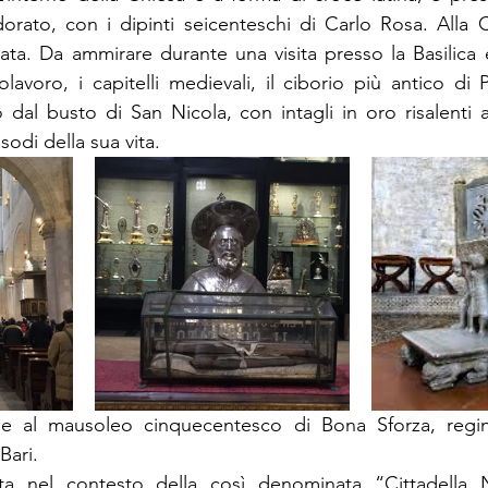
dorato, con i dipinti seicenteschi di Carlo Rosa. Alla C
nata. Da ammirare durante una visita presso la Basilica è
lavoro, i capitelli medievali, il ciborio più antico di 
 dal busto di San Nicola, con intagli in oro risalenti a
sodi della sua vita. 
he al mausoleo cinquecentesco di Bona Sforza, regin
Bari. 
ita nel contesto della così denominata “Cittadella N