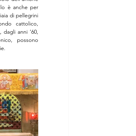
lo è anche per 
aia di pellegrini 
ndo cattolico, 
dagli anni ’60, 
ico, possono 
ie. 