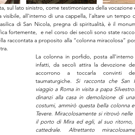
pta, sul lato sinistro, come testimonianza della vocazione
a visibile, all’interno di una cappella, l’altare un tempo d
asilica di San Nicola, pregna di spiritualità, è il monum
tifica fortemente,  e nel corso dei secoli sono state racco
lla raccontata a proposito alla “colonna miracolosa” pos
tra. 
La colonna in porfido, posta all’interno d
infatti, da secoli attira la devozione de
accorrono a toccarla convinti del
taumaturgiche. 
Si racconta che San N
viaggio a Roma in visita a papa Silvestro
dinanzi alla casa in demolizione di una 
costumi, ammirò questa bella colonna e 
Tevere. Miracolosamente si ritrovò nelle 
il porto di Mira ed egli, al suo ritorno, 
cattedrale. Altrettanto miracolosam