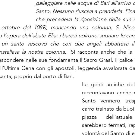
galleggiare nelle acque di Bari all’arrivo d
Santo. Nessuno riusciva a prenderla. Fina
che precedeva la riposizione delle sue rel
 ottobre del 1089), mancando una colonna, S. Nicol
 l’opera dell’abate Elia: i baresi udirono suonare le ca
ro un santo vescovo che con due angeli abbatteva il p
installava la nostra colonna. 
 Si racconta anche che la 
ascondere nelle sue fondamenta il Sacro Graal, il calice 
l’Ultima Cena con gli apostoli, leggenda avvalorata dal
asanta, proprio dal porto di Bari. 
Le genti antiche dell
raccontavano anche c
Santo vennero tras
carro trainato da buoi 
piazza dell’attuale
sarebbero fermati, ra