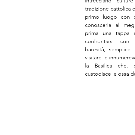
intrecciano cultur
tradizione cattolica co
primo luogo con qu
conoscerla al megl
prima una tappa ne
confrontarsi con 
baresità, semplice
visitare le innumerev
la Basilica che, d
custodisce le ossa d