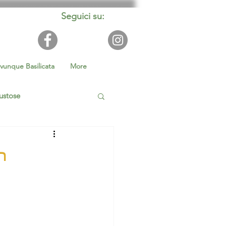
Seguici su:
vunque Basilicata
More
ustose
ilità
n