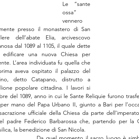
Le “sante 
ossa” 
vennero 
amente presso il monastero di San 
re dell’abate Elia, arcivescovo 
anosa dal 1089 al 1105, il quale dette 
edificare una nuova Chiesa per 
te. L’area individuata fu quella che 
rima aveva ospitato il palazzo del 
ino, detto Catapano, distrutto a 
ione popolare cittadina. I lavori si 
bre del 1089, anno in cui le Sante Reliquie furono trasfer
a per mano del Papa Urbano II, giunto a Bari per l’occa
acrazione ufficiale della Chiesa da parte dell’imperator
 padre Federico Barbarossa che, partendo per la Cr
ilica, la benedizione di San Nicola. 
Da quel momento il sacro luogo è simbo