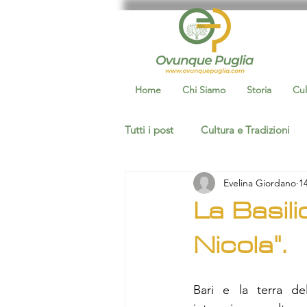
Home
Chi Siamo
Storia
Cul
Tutti i post
Cultura e Tradizioni
Evelina Giordano
1
Eventi socio culturali
storia
La Basili
Nicola".
ceglie messapica
Ovunque Ba
Bari e la terra del