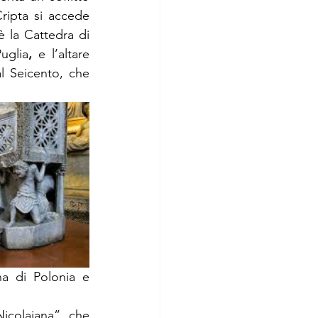
ripta si accede 
 la Cattedra di 
Puglia
,
 e l’altare 
l Seicento, che 
a di Polonia e 
icolaiana” che 