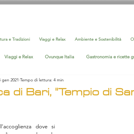
tura e Tradizioni
Viaggi e Relax
Ambiente e Sostenibilità
O
Viaggi e Relax
Ovunque Italia
Gastronomia e ricette g
4 gen 2021
Tempo di lettura: 4 min
Interviste
Eventi Cultura e Sport
Ambiente e Sostenib
ca di Bari, "Tempio di Sa
silicata
Ovunque Basilicata
l’accoglienza dove si 