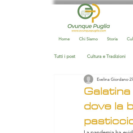
Home
Chi Siamo
Storia
Cul
Tutti i post
Cultura e Tradizioni
Evelina Giordano
2
Eventi socio culturali
storia
Galatina 
dove la 
ceglie messapica
Ovunque Ba
pasticci
La pandemia ha evide