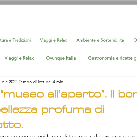
tura e Tradizioni
Viaggi e Relax
Ambiente e Sostenibilità
O
Viaggi e Relax
Ovunque Italia
Gastronomia e ricette g
7 dic 2022
Tempo di lettura: 4 min
Interviste
Eventi Cultura e Sport
Ambiente e Sostenib
“museo all’aperto”. Il bo
bellezza profuma di
silicata
Ovunque Basilicata
otto.
nziato come ogni forma di turismo vada evidenziata, sop