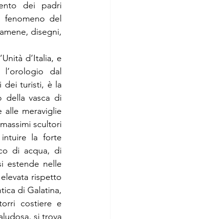
ento dei padri 
l fenomeno del 
gamene, disegni, 
nità d’Italia, e 
l’orologio dal 
i turisti, è la 
della vasca di 
 alle meraviglie 
massimi scultori 
ntuire la forte 
co di acqua, di 
i estende nelle 
levata rispetto 
tica di Galatina, 
orri costiere e 
ludosa, si trova 