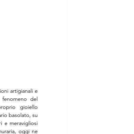
l fenomeno del 
prio gioiello 
rio basolato, su 
i e meravigliosi 
uraria, oggi ne 