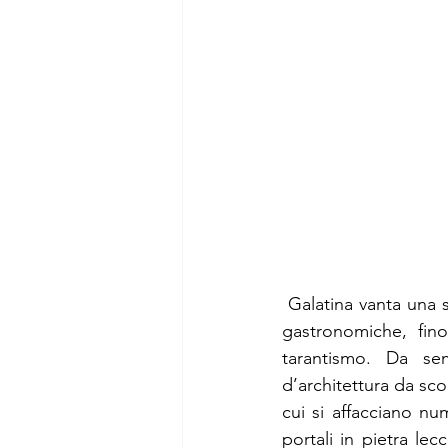
 Galatina vanta una storia unica raccontata attraverso l’arte, la cultura, tradizioni artigianali e 
gastronomiche, fin
tarantismo. Da se
d’architettura da sco
cui si affacciano num
portali in pietra le