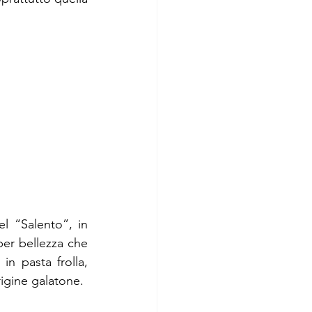
el “Salento”, in 
per bellezza che 
n pasta frolla, 
rigine galatone.