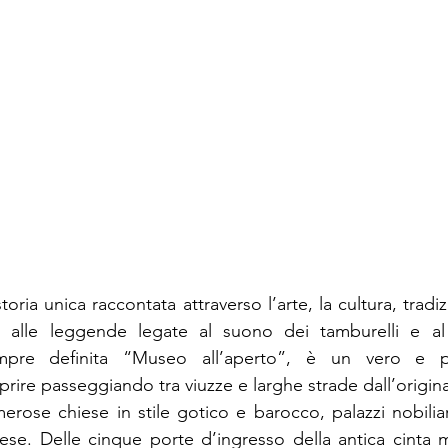
o alle leggende legate al suono dei tamburelli e a
mpre definita “Museo all’aperto”, è un vero e pro
prire passeggiando tra viuzze e larghe strade dall’origina
erose chiese in stile gotico e barocco, palazzi nobiliar
ccese. Delle cinque porte d’ingresso della antica cinta m