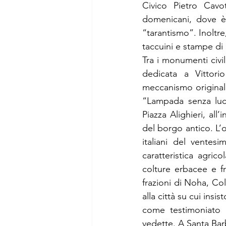
Civico Pietro Cavot
domenicani, dove è 
“tarantismo”. Inoltre
taccuini e stampe di P
Tra i monumenti civil
dedicata a Vittori
meccanismo originale
“Lampada senza luce
Piazza Alighieri, all
del borgo antico. L’o
italiani del ventesi
caratteristica agric
colture erbacee e f
frazioni di Noha, Co
alla città su cui insi
come testimoniato da
vedette. A Santa Barb