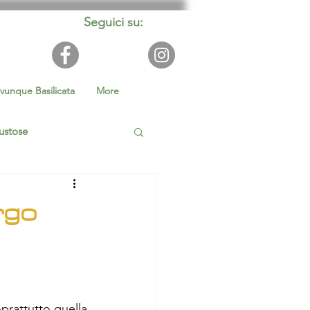
Seguici su:
vunque Basilicata
More
ustose
ilità
rgo
rattutto quella 