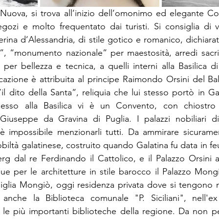
Nuova, si trova all’inizio dell’omonimo ed elegante Cor
egozi e molto frequentato dai turisti. Si consiglia di vi
erina d’Alessandria, di stile gotico e romanico, dichiara
”, “monumento nazionale” per maestosità, arredi sacri 
 per bellezza e tecnica, a quelli interni alla Basilica 
icazione è attribuita al principe Raimondo Orsini del Balz
il dito della Santa”, reliquia che lui stesso portò in Gal
nesso alla Basilica vi è un Convento, con chiostro
 Giuseppe da Gravina di Puglia. I palazzi nobiliari di
è impossibile menzionarli tutti. Da ammirare sicuramen
biltà galatinese, costruito quando Galatina fu data in feu
g dal re Ferdinando il Cattolico, e il Palazzo Orsini a
gue per le architetture in stile barocco il Palazzo Mongi
iglia Mongiò, oggi residenza privata dove si tengono m
 anche la Biblioteca comunale "P. Siciliani", nell'e
 le più importanti biblioteche della regione. Da non p