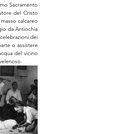
ssimo Sacramento 
tore del Cristo 
 masso calcareo 
gio da Antiochia 
celebrazioni dei 
arte o assistere 
acqua del vicino 
 velenoso.