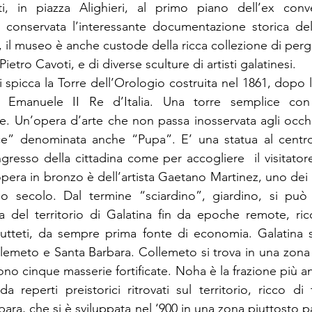
i, in piazza Alighieri, al primo piano dell’ex conv
conservata l’interessante documentazione storica de
, il museo è anche custode della ricca collezione di per
ietro Cavoti, e di diverse sculture di artisti galatinesi.
i spicca la Torre dell’Orologio costruita nel 1861, dopo l’U
o Emanuele II Re d’Italia. Una torre semplice con 
. Un’opera d’arte che non passa inosservata agli occhi de
” denominata anche “Pupa”. E’ una statua al centro 
’ingresso della cittadina come per accogliere  il visitatore
pera in bronzo è dell’artista Gaetano Martinez, uno dei 
mo secolo. Dal termine “sciardino”, giardino, si può i
ola del territorio di Galatina fin da epoche remote, ric
rutteti, da sempre prima fonte di economia. Galatina s
llemeto e Santa Barbara. Collemeto si trova in una zona e
stono cinque masserie fortificate. Noha è la frazione più an
 reperti preistorici ritrovati sul territorio, ricco di t
ara, che si è sviluppata nel ‘900 in una zona piuttosto pa