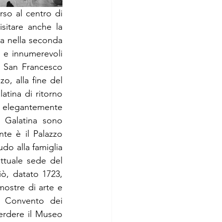
so al centro di 
sitare anche la 
ta nella seconda 
e innumerevoli 
di San Francesco 
o, alla fine del 
atina di ritorno 
 elegantemente 
 Galatina sono 
te è il Palazzo 
do alla famiglia 
ttuale sede del 
ò, datato 1723, 
ostre di arte e 
x Convento dei 
erdere il Museo 