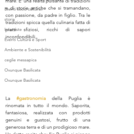
mare. E’ una realtà pulsante di tradizioni 
e di storie antiche che si tramandano, 
Eventi socio culturali
con passione, da padre in figlio. Tra le 
storia
tradizioni spicca quella culinaria fatta di 
Interviste
piatti sfiziosi, ricchi di sapori 
inconfondibili.
Eventi Cultura e Sport
Ambiente e Sostenibilità
ceglie messapica
Ovunque Basilicata
Ovunque Basilicata
La 
#gastronomia
 della Puglia è 
rinomata in tutto il mondo. Saporita, 
fantasiosa, realizzata con prodotti 
genuini e gustosi, frutto di una 
generosa terra e di un prodigioso mare. 