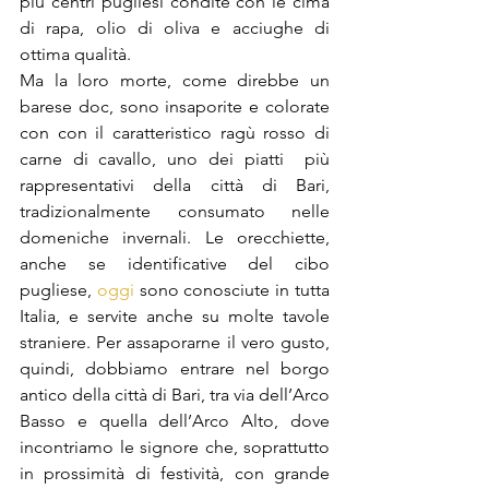
più centri pugliesi condite con le cima 
di rapa, olio di oliva e acciughe di 
ottima qualità. 
Ma la loro morte, come direbbe un 
barese doc, sono insaporite e colorate 
con con il caratteristico ragù rosso di 
carne di cavallo, uno dei piatti  più 
rappresentativi della città di Bari, 
tradizionalmente consumato nelle 
domeniche invernali. Le orecchiette, 
anche se identificative del cibo 
pugliese,
oggi
 sono conosciute in tutta 
Italia, e servite anche su molte tavole 
straniere. Per assaporarne il vero gusto, 
quindi, dobbiamo entrare nel borgo 
antico della città di Bari, tra via dell’Arco 
Basso e quella dell’Arco Alto, dove 
incontriamo le signore che, soprattutto 
in prossimità di festività, con grande 