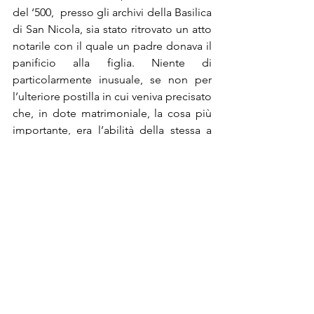
del ‘500,  presso gli archivi della Basilica 
di San Nicola, sia stato ritrovato un atto 
notarile con il quale un padre donava il 
panificio alla figlia. Niente di 
particolarmente inusuale, se non per 
l’ulteriore postilla in cui veniva precisato 
che, in dote matrimoniale, la cosa più 
importante, era l’abilità della stessa a 
preparare le “recchietedde”.
Cultura e Tradizioni
Mostra tutti
Post recenti