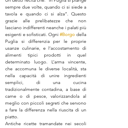
Un detto recita che: “in Puglia si piange 
sempre due volte, quando ci si siede a 
tavola e quando ci si alza”. Questo 
grazie alle prelibatezze che non 
lasciano indifferenti neanche i palati più 
esigenti e sofisticati. Ogni 
#Borgo
della 
Puglia si differenzia per le proprie 
usanze culinarie, e l’accostamento di 
alimenti tipici prodotti in quel 
determinato luogo. L’arma vincente, 
che accomuna le diverse località, sta 
nella capacità di unire ingredienti 
semplici, di una cucina 
tradizionalmente contadina, a base di 
carne o di pesce, valorizzandola al 
meglio con piccoli segreti che servono 
a fare la differenza nella riuscita di un 
piatto. 
Antiche ricette tramandate nei secoli 