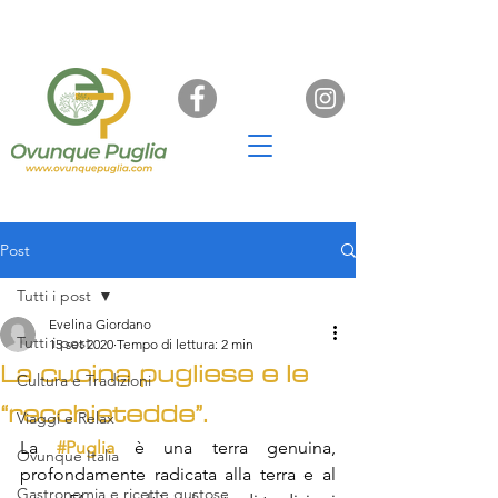
Post
Tutti i post
Evelina Giordano
Tutti i post
15 set 2020
Tempo di lettura: 2 min
La cucina pugliese e le
Cultura e Tradizioni
“recchietedde”.
Viaggi e Relax
La 
#Puglia
è una terra genuina, 
Ovunque Italia
profondamente radicata alla terra e al 
Gastronomia e ricette gustose