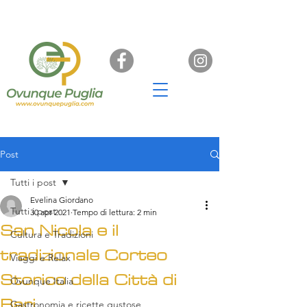
Post
Tutti i post
Evelina Giordano
Tutti i post
30 apr 2021
Tempo di lettura: 2 min
San Nicola e il
Cultura e Tradizioni
tradizionale Corteo
Viaggi e Relax
Storico della Città di
Ovunque Italia
Bari.
Gastronomia e ricette gustose