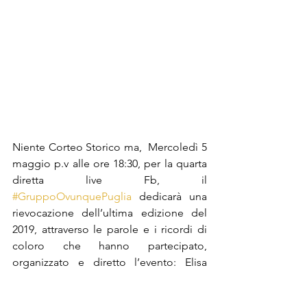
Niente Corteo Storico ma,  Mercoledì 5 
maggio p.v alle ore 18:30,
per la quarta 
diretta live Fb, il 
#GruppoOvunquePuglia
 dedicarà una 
rievocazione dell’ultima edizione del 
2019, attraverso le parole e i ricordi di 
coloro che hanno partecipato, 
organizzato e diretto l’evento: Elisa 
Barucchieri (danzatrice, coreografa e 
direttore artistico), Rosa Lorusso 