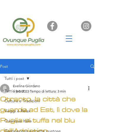
Post
Tutti i post
Evelina Giordano
Tutti i post
6 feb 2023
Tempo di lettura: 3 min
Otranto, la città che
Cultura e Tradizioni
guarda ad Est, lì dove la
Viaggi e Relax
Puglia si tuffa nel blu
Ovunque Italia
dell’Adriatico
Gastronomia e ricette gustose