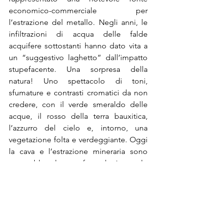
economico-commerciale per 
l’estrazione del metallo. Negli anni, le 
infiltrazioni di acqua delle falde 
acquifere sottostanti hanno dato vita a 
un “suggestivo laghetto” dall’impatto 
stupefacente. Una sorpresa della 
natura! Uno spettacolo di toni, 
sfumature e contrasti cromatici da non 
credere, con il verde smeraldo delle 
acque, il rosso della terra bauxitica, 
l’azzurro del cielo e, intorno, una 
vegetazione folta e verdeggiante. Oggi 
la cava e l’estrazione mineraria sono 
state abbandonate, facendo in modo 
che la natura e l’ecosistema potessero 
riorganizzarsi nuovamente, con flora e 
fauna, tanto da regalare indescrivibili 
bellezze ai turisti. 