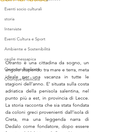
Eventi socio culturali
storia
Interviste
Eventi Cultura e Sport
Ambiente e Sostenibilità
ceglie messapica
Otranto
 è una cittadina da sogno, un 
Ovunque Basilicata
angolo stupendo tra mare e terra, meta 
ideale per una vacanza in tutte le 
Ovunque Basilicata
stagioni dell’anno. E’ situata sulla costa 
adriatica della penisola salentina, nel 
punto più a est, in provincia di Lecce. 
La storia racconta che sia stata fondata 
da coloni greci provenienti dall’isola di 
Creta, ma una leggenda narra di 
Dedalo come fondatore, dopo essere 