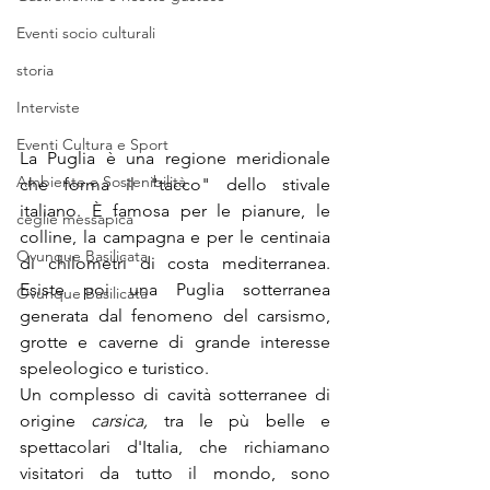
Eventi socio culturali
storia
Interviste
Eventi Cultura e Sport
La Puglia è una regione meridionale 
Ambiente e Sostenibilità
che forma il "tacco" dello stivale 
italiano. È famosa per le pianure, le 
ceglie messapica
colline, la campagna e per le centinaia 
Ovunque Basilicata
di chilometri di costa mediterranea. 
Esiste poi una Puglia sotterranea 
Ovunque Basilicata
generata dal fenomeno del carsismo, 
grotte e caverne di grande interesse 
speleologico e turistico.
Un complesso di cavità sotterranee di 
origine 
carsica,
 tra le pù belle e 
spettacolari d'Italia, che richiamano 
visitatori da tutto il mondo, sono 