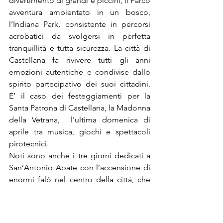
divertimento di grandi e piccini, il Parco 
avventura ambientato in un bosco, 
l’Indiana Park, consistente in percorsi 
acrobatici da svolgersi in perfetta 
tranquillità e tutta sicurezza. La città di 
Castellana fa rivivere tutti gli anni 
emozioni autentiche e condivise dallo 
spirito partecipativo dei suoi cittadini. 
E’ il caso dei festeggiamenti per la 
Santa Patrona di Castellana, la Madonna 
della Vetrana,  l'ultima domenica di 
aprile tra musica, giochi e spettacoli 
pirotecnici. 
Noti sono anche i tre giorni dedicati a 
San’Antonio Abate con l’accensione di 
enormi falò nel centro della città, che 
prendono il nome di #
Fanove
.  Come 
ogni città anche Castellana conserva le 
sue tradizioni gastronomiche, fatte di 