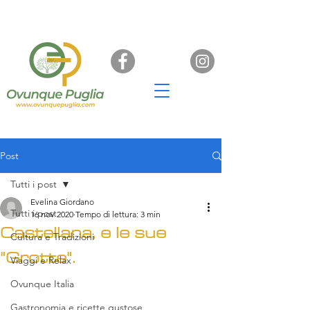
Post
Tutti i post
Evelina Giordano
Tutti i post
16 nov 2020
Tempo di lettura: 3 min
Castellana, e le sue
Cultura e Tradizioni
"Grotte".
Viaggi e Relax
Ovunque Italia
Gastronomia e ricette gustose